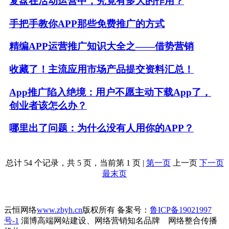
复盘在活动运营中，究竟有多大的作用？
手把手教你APP那些免费推广的方式
精编APP运营推广知识大全之——借势营销
收藏了！主流应用市场产品提交资料汇总！
App推广陷入绝境：用户不愿主动下载App了，
创业者该怎么办？
哪里出了问题：为什么没有人用你的APP？
总计 54 个记录，共 5 页，当前第 1 页 |
第一页
上一页
下一页
最末页
云恒网络
www.zbyh.cn
版权所有 备案号：
鲁ICP备19021997
号-1
淄博高端网站建设、网络营销知名品牌 网络整合传播